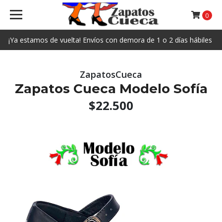
0
¡Ya estamos de vuelta! Envíos con demora de 1 o 2 días hábiles
ZapatosCueca
Zapatos Cueca Modelo Sofía
$22.500