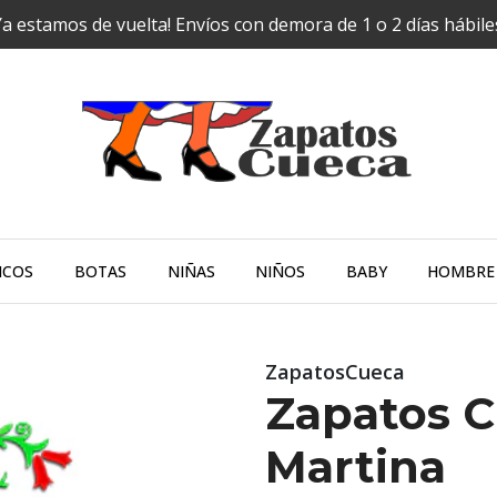
Ya estamos de vuelta! Envíos con demora de 1 o 2 días hábil
NCOS
BOTAS
NIÑAS
NIÑOS
BABY
HOMBRE
ZapatosCueca
Zapatos 
Martina