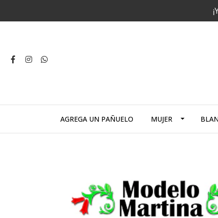
¡
AGREGA UN PAÑUELO
MUJER
BLA