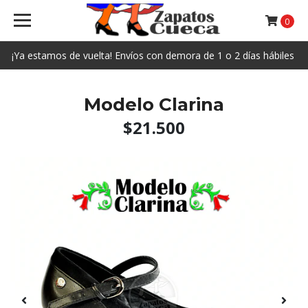
0
¡Ya estamos de vuelta! Envíos con demora de 1 o 2 días hábiles
Modelo Clarina
$21.500