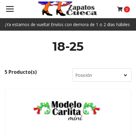
0
¡Ya estamos de vuelta! Envíos con demora de 1 o 2 días hábiles
18-25
5 Producto(s)