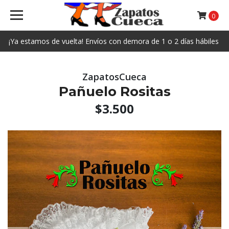
0
¡Ya estamos de vuelta! Envíos con demora de 1 o 2 días hábiles
ZapatosCueca
Pañuelo Rositas
$3.500